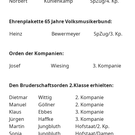
Norbert
Kuhlenkamp
SpZug/4. Kp.
Ehrenplakette 65 Jahre Volksmusikerbund:
Heinz
Bewermeyer
SpZug/3. Kp.
Orden der Kompanien:
Josef
Wiesing
3. Kompanie
Den Bruderschaftsorden 2.Klasse erhielten:
Dietmar
Wittig
2. Kompanie
Manuel
Göllner
2. Kompanie
Klaus
Ebbes
3. Kompanie
Jürgen
Haffke
3. Kompanie
Martin
Jungbluth
Hofstaat/2. Kp.
Sonja
Jungbluth
Hofstaat/Damen