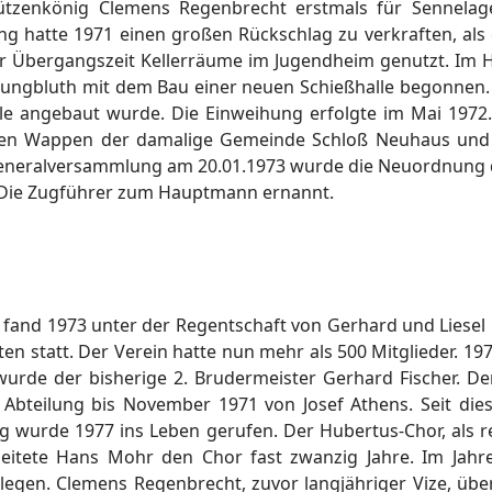
ützenkönig Clemens Regenbrecht erstmals für Sennelag
g hatte 1971 einen großen Rückschlag zu verkraften, als
ner Übergangszeit Kellerräume im Jugendheim genutzt. Im
ungbluth mit dem Bau einer neuen Schießhalle begonnen. 
lle angebaut wurde. Die Einweihung erfolgte im Mai 197
 den Wappen der damalige Gemeinde Schloß Neuhaus un
eneralversammlung am 20.01.1973 wurde die Neuordnung des
Die Zugführer zum Hauptmann ernannt.
and 1973 unter der Regentschaft von Gerhard und Liesel F
n statt. Der Verein hatte nun mehr als 500 Mitglieder. 19
wurde der bisherige 2. Brudermeister Gerhard Fischer. De
e Abteilung bis November 1971 von Josef Athens. Seit die
g wurde 1977 ins Leben gerufen. Der Hubertus-Chor, als 
eitete Hans Mohr den Chor fast zwanzig Jahre. Im Jah
legen. Clemens Regenbrecht, zuvor langjähriger Vize, üb