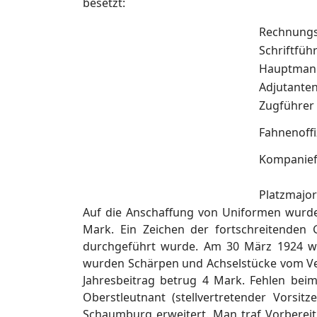
besetzt:
Rechnungs
Schriftfü
Hauptm
Adjutant
Zugführ
Fahnenoff
Kompanief
Platzmaj
Auf die Anschaffung von Uniformen wurde 
Mark. Ein Zeichen der fortschreitenden
durchgeführt wurde. Am 30 März 1924 wur
wurden Schärpen und Achselstücke vom Ve
Jahresbeitrag betrug 4 Mark. Fehlen bei
Oberstleutnant (stellvertretender Vorsit
Schaumburg erweitert. Man traf Vorbereit