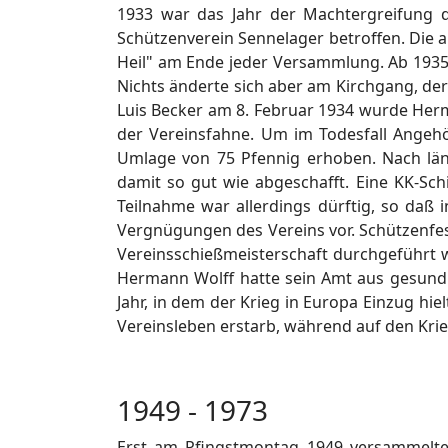
1933 war das Jahr der Machtergreifung d
Schützenverein Sennelager betroffen. Die 
Heil" am Ende jeder Versammlung. Ab 1935 
Nichts änderte sich aber am Kirchgang, d
Luis Becker am 8. Februar 1934 wurde Herma
der Vereinsfahne. Um im Todesfall Angeh
Umlage von 75 Pfennig erhoben. Nach län
damit so gut wie abgeschafft. Eine KK-Sc
Teilnahme war allerdings dürftig, so daß
Vergnügungen des Vereins vor. Schützenfe
Vereinsschießmeisterschaft durchgeführt
Hermann Wolff hatte sein Amt aus gesundhe
Jahr, in dem der Krieg in Europa Einzug hi
Vereinsleben erstarb, während auf den Kri
1949 - 1973
Erst am Pfingstmontag 1949 versammelte