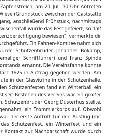
apfenstreich, am 20. Juli .30 Uhr Antreten
Wiese (Grundstück zwischen der Gaststätte
ang, anschließend Frühstück, nachmittags
ischenfall wurde das Fest gefeiert, so daß
istenzberechtigung bewiesen", vermerkte dir
durchgeführt. Ein Fahnen-Komitee nahm sich
 wurde Schützenbruder Johannes Bökamp,
hemaliger Schriftführer) und Franz Spinde
Vorstands ernannt. Die Vereinsfahne konnte
März 1925 in Auftrag gegeben werden. Am
te in der Glasvitrine in der Schützenhalle.
n Schützenfesten fand ein Winterball, ein
st seit Bestehen des Vereins war ein großer
en. Schützenbruder Georg Düsterhus stellte,
egennahm, ein Trommlerkorps auf. Obwohl
r der erste Auftritt für den Ausflug (mit
das Schützenfest, ein Winterfest und ein
Der Kontakt zur Nachbarschaft wurde durch