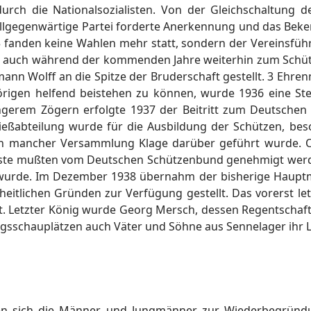
urch die Nationalsozialisten. Von der Gleichschaltung
allgegenwärtige Partei forderte Anerkennung und das Beken
fanden keine Wahlen mehr statt, sondern der Vereinsführ
er auch während der kommenden Jahre weiterhin zum Schü
nn Wolff an die Spitze der Bruderschaft gestellt. 3 Ehre
örigen helfend beistehen zu können, wurde 1936 eine St
gerem Zögern erfolgte 1937 der Beitritt zum Deutsche
hießabteilung wurde für die Ausbildung der Schützen, bes
 in mancher Versammlung Klage darüber geführt wurde. Off
ste mußten vom Deutschen Schützenbund genehmigt werden. 
 wurde. Im Dezember 1938 übernahm der bisherige Hauptma
itlichen Gründen zur Verfügung gestellt. Das vorerst le
elt. Letzter König wurde Georg Mersch, dessen Regentschaft 
egsschauplätzen auch Väter und Söhne aus Sennelager ihr L
n sich die Männer und Jungmänner zur Wiederbegründu