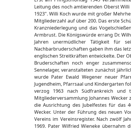
Leitung des noch amtierenden Oberst Willi
1923". Willi Koch wurde mit großer Mehrheit
Mitgliederzahl auf über 200. Das erste Sch
Kranzniederlegung und das Vogelschieße
Armbrust. Die Königswürde errang Dr. Wilh
Jahren unermüdlicher Tätigkeit für s
Nachbarbruderschaften gaben ihm das letzte
englischen Streitkräften entwickelte. Der 
Bruderschaften noch enger zusammenschl
Sennelager, veranstalteten zunächst jährli
wurde Pater Ewald Wegener neuer Pfarrv
Jugendheim, Pfarrsaal und Kindergarten fol
verzog 1963 nach Südfrankreich und 
Mitgliederversammlung Johannes Wecker zu
die Ausrichtung des Jubelfestes für das
Wecker. Unter der Führung des neuen Vor
Vereins im Vereinsregister. Nach zwölf Ja
1969. Pater Wilfried Wieneke übernahm d