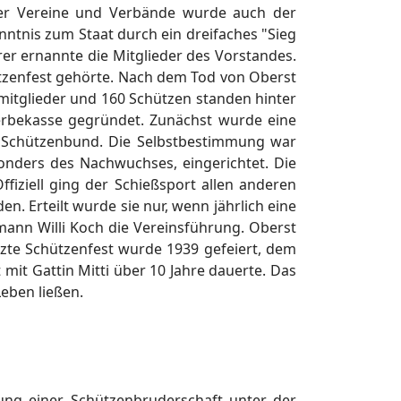
 der Vereine und Verbände wurde auch der
ntnis zum Staat durch ein dreifaches "Sieg
er ernannte die Mitglieder des Vorstandes.
tzenfest gehörte. Nach dem Tod von Oberst
nmitglieder und 160 Schützen standen hinter
erbekasse gegründet. Zunächst wurde eine
n Schützenbund. Die Selbstbestimmung war
onders des Nachwuchses, eingerichtet. Die
iziell ging der Schießsport allen anderen
Erteilt wurde sie nur, wenn jährlich eine
nn Willi Koch die Vereinsführung. Oberst
tzte Schützenfest wurde 1939 gefeiert, dem
mit Gattin Mitti über 10 Jahre dauerte. Das
eben ließen.
ng einer Schützenbruderschaft unter der