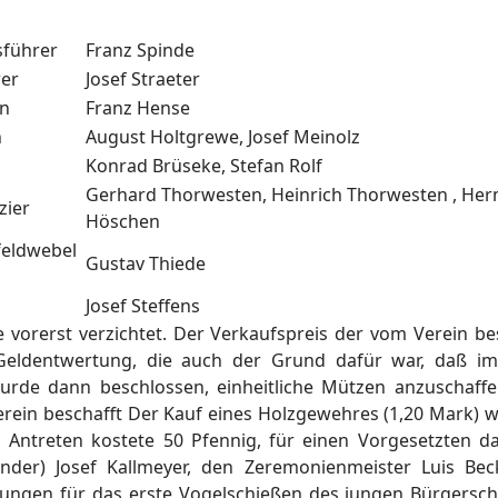
führer
Franz Spinde
hrer
Josef Straeter
ann
Franz Hense
en
August Holtgrewe, Josef Meinolz
er
Konrad Brüseke, Stefan Rolf
Gerhard Thorwesten, Heinrich Thorwesten , He
izier
Höschen
eldwebel
Gustav Thiede
or
Josef Steffens
vorerst verzichtet. Der Verkaufspreis der vom Verein be
 Geldentwertung, die auch der Grund dafür war, daß i
de dann beschlossen, einheitliche Mützen anzuschaffen 
rein beschafft Der Kauf eines Holzgewehres (1,20 Mark)
m Antreten kostete 50 Pfennig, für einen Vorgesetzten 
zender) Josef Kallmeyer, den Zeremonienmeister Luis Be
ungen für das erste Vogelschießen des jungen Bürgersch