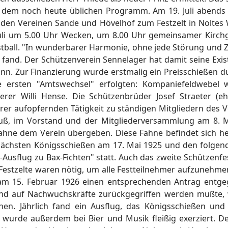
a dem noch heute üblichen Programm. Am 19. Juli abends Z
en Vereinen Sande und Hövelhof zum Festzelt in Noltes 
uli um 5.00 Uhr Wecken, um 8.00 Uhr gemeinsamer Kirchg
tball. "In wunderbarer Harmonie, ohne jede Störung und Zw
ll fand. Der Schützenverein Sennelager hat damit seine Ex
ann. Zur Finanzierung wurde erstmalig ein Preisschießen 
ie ersten "Amtswechsel" erfolgten: Kompaniefeldwebel
erer Willi Hense. Die Schützenbrüder Josef Straeter (e
rer aufopfernden Tätigkeit zu ständigen Mitgliedern des 
uß, im Vorstand und der Mitgliederversammlung am 8. 
ahne dem Verein übergeben. Diese Fahne befindet sich heu
nächsten Königsschießen am 17. Mai 1925 und den folgende
Ausflug zu Bax-Fichten" statt. Auch das zweite Schützenfe
i Festzelte waren nötig, um alle Festteilnehmer aufzunehm
m 15. Februar 1926 einen entsprechenden Antrag entg
und auf Nachwuchskräfte zurückgegriffen werden mußte, wa
n. Jährlich fand ein Ausflug, das Königsschießen und 
t wurde außerdem bei Bier und Musik fleißig exerziert. 