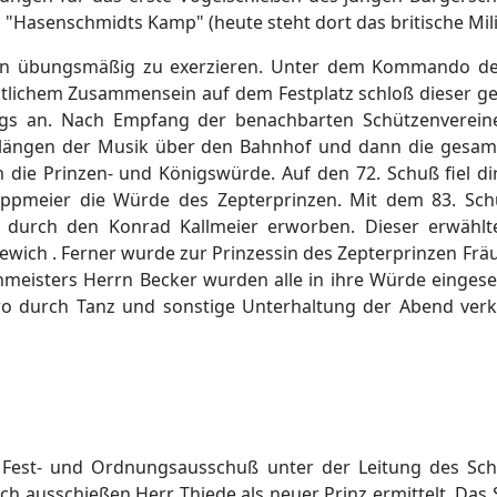
enschmidts Kamp" (heute steht dort das britische Militärl
ein übungsmäßig zu exerzieren. Unter dem Kommando d
mütlichem Zusammensein auf dem Festplatz schloß dieser g
tags an. Nach Empfang der benachbarten Schützenverei
Klängen der Musik über den Bahnhof und dann die gesamte
 die Prinzen- und Königswürde. Auf den 72. Schuß fiel di
ppmeier die Würde des Zepterprinzen. Mit dem 83. Sch
urch den Konrad Kallmeier erworben. Dieser erwählte
wich . Ferner wurde zur Prinzessin des Zepterprinzen Fr
nmeisters Herrn Becker wurden alle in ihre Würde eingese
o durch Tanz und sonstige Unterhaltung der Abend ver
 Fest- und Ordnungsausschuß unter der Leitung des Sch
h ausschießen Herr Thiede als neuer Prinz ermittelt. Das 