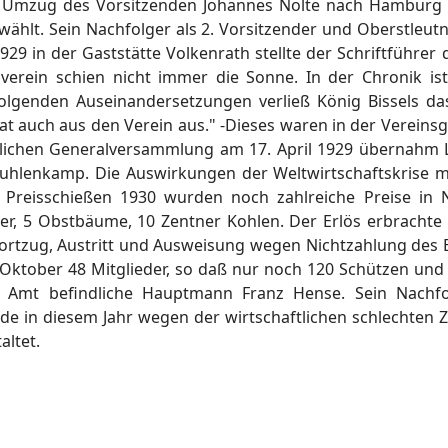
m Umzug des Vorsitzenden Johannes Nolte nach Hamburg 
ählt. Sein Nachfolger als 2. Vorsitzender und Oberstleut
9 in der Gaststätte Volkenrath stellte der Schriftführer 
verein schien nicht immer die Sonne. In der Chronik ist
olgenden Auseinandersetzungen verließ König Bissels das
trat auch aus den Verein aus." -Dieses waren in der Vereins
tlichen Generalversammlung am 17. April 1929 übernahm Lu
Kuhlenkamp. Die Auswirkungen der Weltwirtschaftskrise ma
m Preisschießen 1930 wurden noch zahlreiche Preise in N
er, 5 Obstbäume, 10 Zentner Kohlen. Der Erlös erbrachte
ortzug, Austritt und Ausweisung wegen Nichtzahlung des Be
im Oktober 48 Mitglieder, so daß nur noch 120 Schützen un
 Amt befindliche Hauptmann Franz Hense. Sein Nachfo
in diesem Jahr wegen der wirtschaftlichen schlechten Ze
altet.