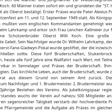
 Koch. 60 Männer traten sofort ein und gründeten die "ST
 als Oberst bestätigt. Erster Präses wurde Pater Alexius Pu
ützenfest am 11. und 12. September 1949 statt. Als Königs
n mußten vom englischen Kommandanten genehmigt werde
elm Lahrkamp und erkor sich Frau Lenchen Kallmeier zur M
eine Schützenbrüder Oberst Willi Koch. Eine groß
 Geleit. Sein Nachfolger wurde Dr. Wilhelm Lahrkamp, der
Oberst-Fane-Gladwyn-Pokal wurde gestiftet, der die inzwi
ießen sollte. Diese fünf Bruderschaften, Stukenbroc
ch, heute alle fünf Jahre eine Wallfahrt nach Werl, mit Tei
ikar in Sennelager und Präses der Bruderschaft. Ihm 
gten. Das kirchliche Leben, auch der Bruderschaft, wurde 
trat aus diesem Grund von seinem Amt zurück. Die 
m Nachfolger und 1. Brudermeister. 2. Brudermeister wur
 40jährige Bestehen des Vereins. Als Jubelkönigspaar re
standes wuchs der Verein auf nahezu 500 Mitglieder an. 
hren segensreicher Tätigkeit verstarb der hochverdiente 
ie Pfarrgemeinde und die Aufgabe als Präses im gleichen