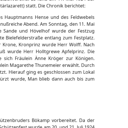
azarett) statt. Die Chronik berichtet:
es Hauptmanns Hense und des Feldwebels
enußreiche Abend. Am Sonntag, den 11. Mai
ne Sande und Hövelhof wurde der Festzug
 Bielefelderstraße entlang zum Festplatz.
r Krone, Kronprinz wurde Herr Wolff. Nach
uß wurde Herr Holltgrewe Apfelprinz. Die
 sich Fräulein Änne Kröger zur Königen.
äulein Magarethe Thunemeier erwählt. Durch
tzt. Hierauf ging es geschlossen zum Lokal
kürzt wurde, Man blieb dann auch bis zum
ützenbruders Bökamp vorbereitet. Da der
Schützenfest wurde am 20. und 21. Juli 1924