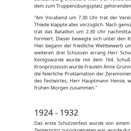
dem zum Truppenübungsplatz gehörenden "Has
"Am Vorabend um 7.30 Uhr trat der Ver
Thiede klappte alles vorzüglich. Nach ge
trat das Bataillon um 2.30 Uhr nachmit
formiert. Dieser bewegte sich unter den 
Hier begann der friedliche Wettbewerb um
weiteren drei Schüssen errang Herr Scho
Königswürde wurde mit dem 164. Schuß d
Kronprinzessin wurde Fräulein Änne Grünne
die feierliche Proklamation der Zeremonie
des Festwirtes, Herr Hauptmann Hense, w
frühen Morgen zusammen."
1924 - 1932
Das erste Schützenfest wurde von einem
Zepterprinz zurückgetreten war, wurde durc