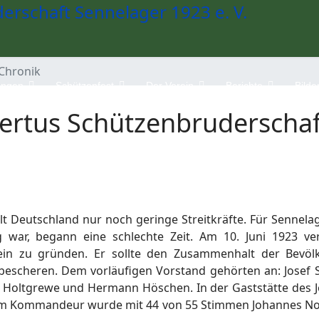
Chronik
ungen
Schützenfest
Der Verein
Berichte
Bilde
bertus Schützenbruderscha
t Deutschland nur noch geringe Streitkräfte. Für Sennela
war, begann eine schlechte Zeit. Am 10. Juni 1923 ve
rein zu gründen. Er sollte den Zusammenhalt der Bevö
bescheren. Dem vorläufigen Vorstand gehörten an: Josef Ste
st Holtgrewe und Hermann Höschen. In der Gaststätte des 
m Kommandeur wurde mit 44 von 55 Stimmen Johannes Nol