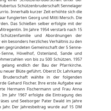
. Hubertus Schützenbruderschaft Sennelager
rrio. Innerhalb kurzer Zeit erhöhte sich die
paar fungierten Georg und Mitti Mersch. Die
n. Das Schießen selber erfolgte mit der
itregentin. Im Jahre 1954 verstarb nach 15
e Schützenfamilie und Abordnungen der
 ein besonders herzliches Verhältnis zu den
schen gegründeten Gemeinschaft der 5 Senne-
k-Senne, Hövelhof, Ostenland, Sande und
lnehmerzahlen von bis zu 500 Schützen. 1957
gelang endlich der Bau der Pfarrkirche.
zu neuer Blüte geführt. Oberst Dr. Lahrkamp
Bruderschaft wählte in der folgenden
de Gehard Fischer. Ihre erste Aufgabe war
gierte Hermann Fischermann und Frau Anna
Im Jahr 1967 erfolgte die Eintragung des
Präses und Seelsorger Pater Ewald im Jahre
 Jahr. Der Jahresbeitrag wurde auf 15 DM