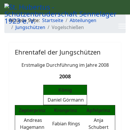
Aktuelle Seite:
Startseite
Abteilungen
Jungschützen
Vogelschießen
Ehrentafel der Jungschützen
Erstmalige Durchführung im Jahre 2008
2008
König
Daniel Görmann
Zepterprinz
Kronprinz
Apfelprinz
Andreas
Anja
Fabian Rings
Hagemann
Schubert