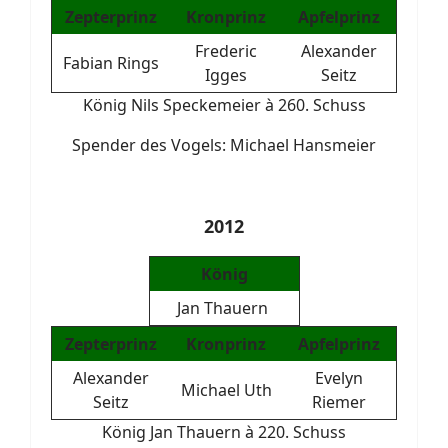
Zepterprinz
Kronprinz
Apfelprinz
Frederic
Alexander
Fabian Rings
Igges
Seitz
König Nils Speckemeier à 260. Schuss
Spender des Vogels: Michael Hansmeier
2012
König
Jan Thauern
Zepterprinz
Kronprinz
Apfelprinz
Alexander
Evelyn
Michael Uth
Seitz
Riemer
König Jan Thauern à 220. Schuss