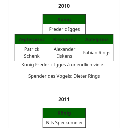
2010
König
Frederic Igges
Zepterprinz
Kronprinz
Apfelprinz
Patrick
Alexander
Fabian Rings
Schenk
Ilskens
König Frederic Igges à unendlich viele...
Spender des Vogels: Dieter Rings
2011
König
Nils Speckemeier